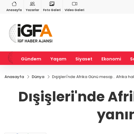
VND
GAU/TRY
3
%-0,22
0,0018
%0,27
6.556,53
%0,98
Anasayfa
Yazarlar
Foto Galeri
Video Galeri
Gündem
Yaşam
Siyaset
Ekonomi
S
Anasayfa
Dünya
Dışişleri'nde Afrika Günü mesajı... Afrika 
Dışişleri'nde Afr
yanı