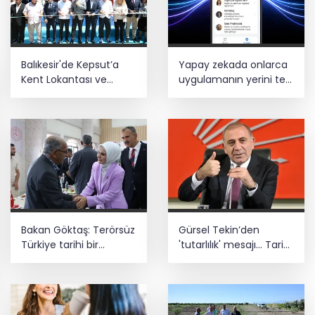
Balıkesir'de Kepsut’a
Yapay zekada onlarca
Kent Lokantası ve
uygulamanın yerini tek
altyapı desteği
asistan alabilir
Bakan Göktaş: Terörsüz
Gürsel Tekin’den
Türkiye tarihi bir
'tutarlılık' mesajı... Tarihi
adımdır
meselelerde pusula
net olmalı