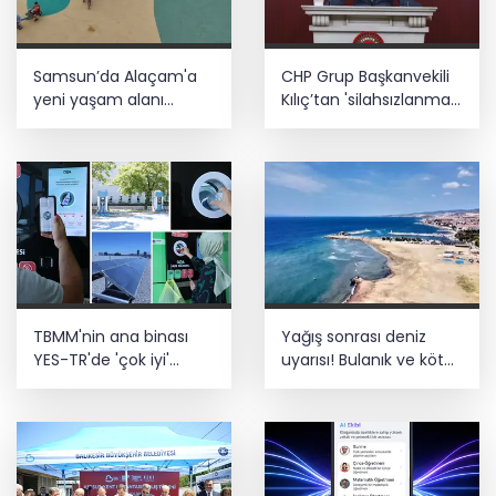
altına alındı
Türk F-16'ları NATO görevi için
Samsun’da Alaçam'a
CHP Grup Başkanvekili
Estonya'da... MSB yerli savunma
yeni yaşam alanı
Kılıç’tan 'silahsızlanma'
sistemleriyle güçleniyor
kazandırıldı
vurgusu
Teröristler teslim olmaya devam
ediyor... Hudutlarda 490 kişi yakalandı
TBMM'nin ana binası
Yağış sonrası deniz
YES-TR'de 'çok iyi'
uyarısı! Bulanık ve kötü
olarak sertifikalandırıldı
kokulu suda yüzmeyin