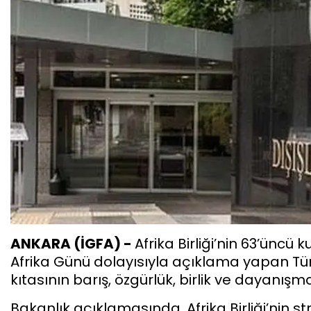
ANKARA (İGFA) -
Afrika Birliği’nin 63’ünc
Afrika Günü dolayısıyla açıklama yapan Türk
kıtasının barış, özgürlük, birlik ve dayanı
Bakanlık açıklamasında, Afrika Birliği’nin stra