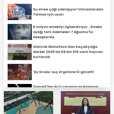
Su stresi çağı yaklaşıyor! Uzmanlardan
Türkiye için uyarı
6 milyon emekliyi ilgilendiriyor... Emekli
aylığı fark ödemeleri 7 Ağustos'ta
hesaplarda
Gümrük Muhafaza'dan kaçakçılığa
darbe! 2026'da 58 bin 519 canlı hayvan
kurtarıldı
'Ay Grubu' suç örgütüne 12 gözaltı!
SpaceX'ten Ay'a çarpma açıklaması:
Sorumlu uzay operasyonları için
çalışıyoruz
Bozcaada mercan resifleri için koruma
seferberliği... 180 deniz canlısı türü kayıt