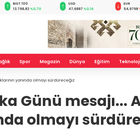
BIST 100
USD
EUR
13.798,82
%0,70
47,6887
%0,16
54,9798
ağlık
Spor
Magazin
Dünya
Eğitim
Teknoloj
halklarının yanında olmayı sürdüreceğiz
ika Günü mesajı... 
nda olmayı sürdüre