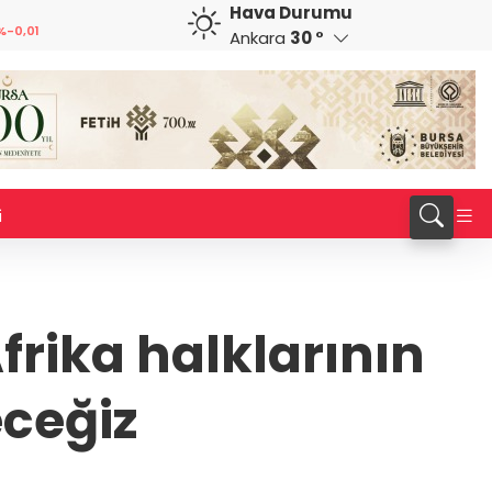
Hava Durumu
GBP
CHF
%-0,01
64,1904
%0,07
58,6719
%0,20
Ankara
30 °
i
Afrika halklarının
ceğiz