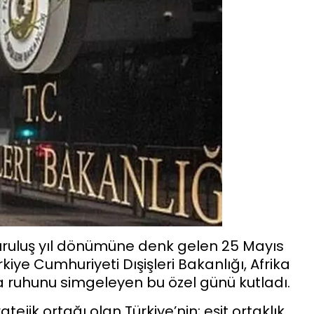
ü kuruluş yıl dönümüne denk gelen 25 Mayıs
iye Cumhuriyeti Dışişleri Bakanlığı, Afrika
şma ruhunu simgeleyen bu özel günü kutladı.
tejik ortağı olan Türkiye’nin; eşit ortaklık,