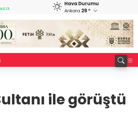
Hava Durumu
GBP
CHF
%0,13
64,1909
%0,17
58,9388
%0,02
Ankara
29 °
i
tanı ile görüştü