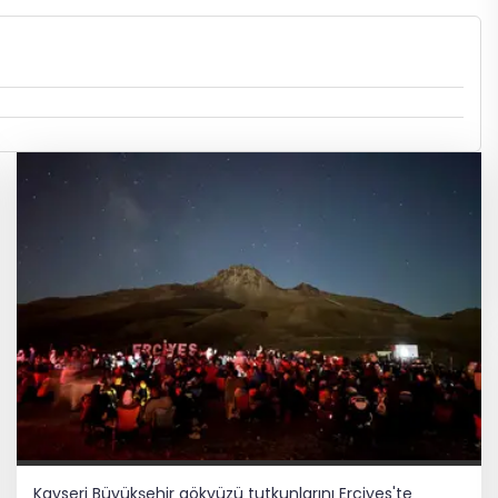
Kayseri Büyükşehir gökyüzü tutkunlarını Erciyes'te