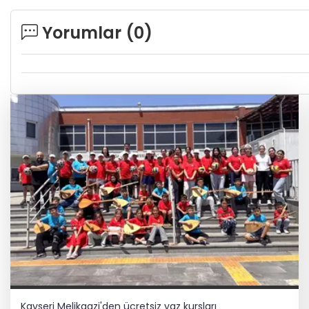
Yorumlar (
0
)
Kayseri Melikgazi'den ücretsiz yaz kursları