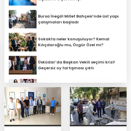
Bursa İnegöl Millet Bahçesi’nde üst yapı
çalışmaları başladı
Sokakta neler konuşuluyor? Kemal
Kılıçdaroğlu mu, Özgür Özel mi?
Üsküdar’da Başkan Vekili seçimi krizi!
Geçersiz oy tartışması çıktı
Öğretmenlerin il içi atama sonuçları
açıklandı
Başkan Aydın, Osmangazi Doğancı’da
talepleri dinledi
İnşaatta dijital dönem başlıyor... Ruhsat