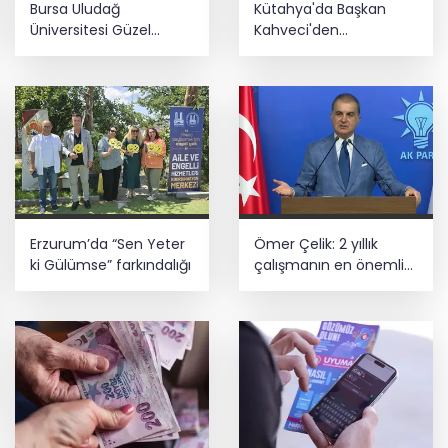
Bursa Uludağ
Kütahya'da Başkan
projelerinde BIM ve e-PYS zorunluluğu
Üniversitesi Güzel
Kahveci'den
geliyor
Sanatlar Fakültesi
çalışmalara yakın
Mudanya'dan ayrıldı!
mercek
Üsküdar’da seçimi CHP’nin adayı Sibel
Tan Çetinkaya kazandı
Erzurum’da “Sen Yeter
Ömer Çelik: 2 yıllık
ki Gülümse” farkındalığı
çalışmanın en önemli
aşamasındayız