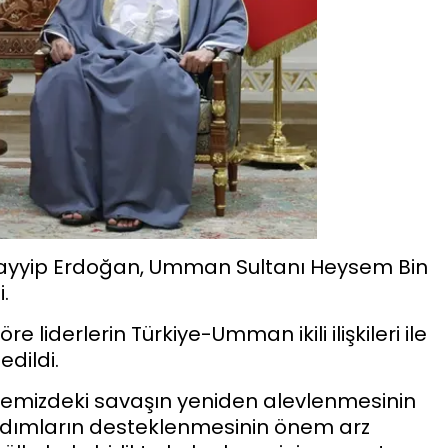
yyip Erdoğan, Umman Sultanı Heysem Bin
.
 liderlerin Türkiye-Umman ikili ilişkileri ile
edildi.
mizdeki savaşın yeniden alevlenmesinin
 adımların desteklenmesinin önem arz