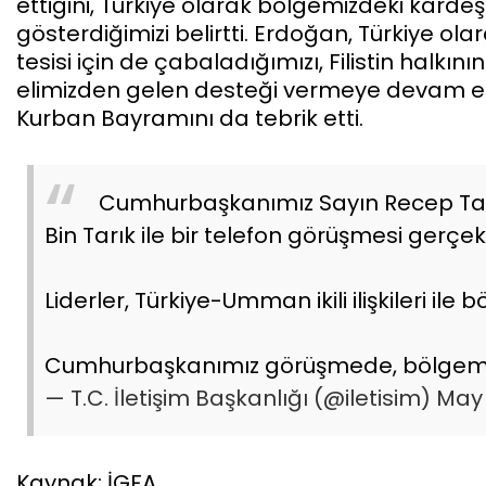
ettiğini, Türkiye olarak bölgemizdeki kardeş ü
gösterdiğimizi belirtti. Erdoğan, Türkiye olar
tesisi için de çabaladığımızı, Filistin hal
elimizden gelen desteği vermeye devam ed
Kurban Bayramını da tebrik etti.
Cumhurbaşkanımız Sayın Recep Ta
Bin Tarık ile bir telefon görüşmesi gerçekl
Liderler, Türkiye-Umman ikili ilişkileri ile 
Cumhurbaşkanımız görüşmede, bölgemiz
— T.C. İletişim Başkanlığı (@iletisim)
May 
Kaynak: İGFA