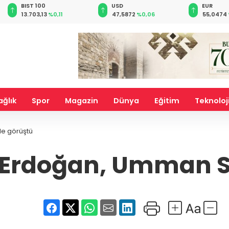
BIST 100
USD
EUR
13.703,13
%0,11
47,5872
%0,06
55,0474
ağlık
Spor
Magazin
Dünya
Eğitim
Teknoloj
le görüştü
rdoğan, Umman Sul