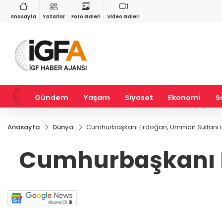
VND
GAU/TRY
6
%0,37
0,0018
%0,35
6.527,27
%0,48
Anasayfa
Yazarlar
Foto Galeri
Video Galeri
Gündem
Yaşam
Siyaset
Ekonomi
S
Anasayfa
Dünya
Cumhurbaşkanı Erdoğan, Umman Sultanı i
Cumhurbaşkanı E