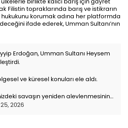
lkelerle birlikte kalıcı barış için gayret
ak Filistin topraklarında barış ve istikrarın
kının hukukunu korumak adına her platformda
eceğini ifade ederek, Umman Sultanı’nın
yyip Erdoğan, Umman Sultanı Heysem
eştirdi.
bölgesel ve küresel konuları ele aldı.
deki savaşın yeniden alevlenmesinin…
25, 2026