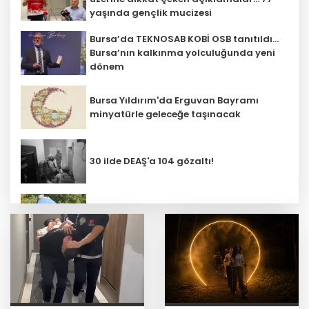
yaşında gençlik mucizesi
Bursa’da TEKNOSAB KOBİ OSB tanıtıldı...
Bursa’nın kalkınma yolculuğunda yeni
dönem
Bursa Yıldırım'da Erguvan Bayramı
minyatürle geleceğe taşınacak
30 ilde DEAŞ'a 104 gözaltı!
Bursa Nilüfer'de beton mikserinden
kamu alanına döküme 150 bin TL ceza
CHP, Menderes Belediye Başkanı İlkay
Çiçek'i kesin ihraç talebiyle disipline
sevk etti