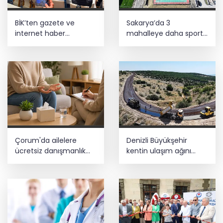
BİK’ten gazete ve
Sakarya’da 3
internet haber
mahalleye daha sportif
sitelerine mevzuat
yatırım
eğitimi
Çorum'da ailelere
Denizli Büyükşehir
ücretsiz danışmanlık
kentin ulaşım ağını
desteği
güçlendiriyor