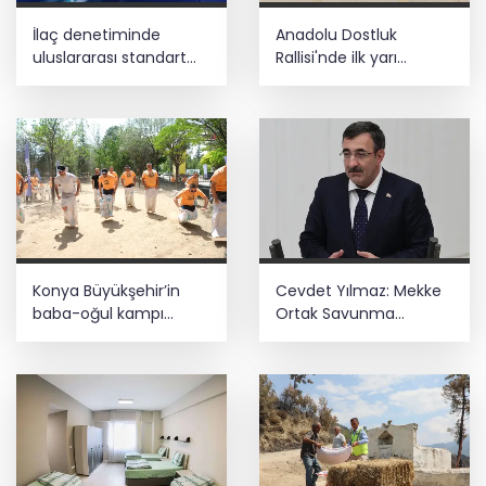
İlaç denetiminde
Anadolu Dostluk
uluslararası standart
Rallisi'nde ilk yarı
dönemi
tamamlandı
Konya Büyükşehir’in
Cevdet Yılmaz: Mekke
baba-oğul kampı
Ortak Savunma
Ağustos'ta da sürecek
Anlaşması bölgesel
güvenliğe katkı
sağlayacak