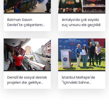
Batman Sason
Antalya’da çok sayıda
Devlet'te çalışanların
suç unsuru ele geçirildi
talepleri dinlendi
Denizli'de sosyal destek
İstanbul Maltepe'de
projeleri dar gelirliye
''İçimdeki Sahne
umut oluyor
Atölyesi'' katılımcıları
belgelerini aldı