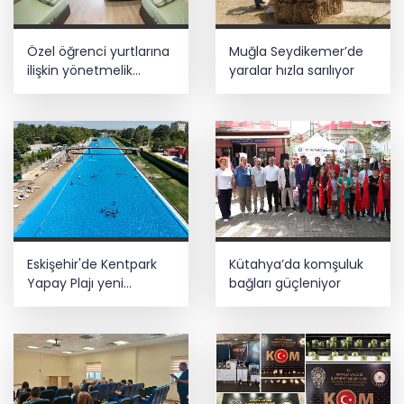
Özel öğrenci yurtlarına
Muğla Seydikemer’de
ilişkin yönetmelik
yaralar hızla sarılıyor
değişikliği... Geçiş süresi
uzatıldı
Eskişehir'de Kentpark
Kütahya’da komşuluk
Yapay Plajı yeni
bağları güçleniyor
sezonda hizmete açıldı