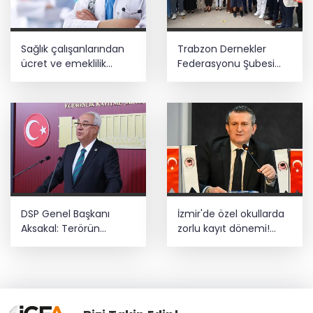
Sağlık çalışanlarından
Trabzon Dernekler
ücret ve emeklilik
Federasyonu Şubesi
reformu çağrısı
açıldı
DSP Genel Başkanı
İzmir'de özel okullarda
Aksakal: Terörün
zorlu kayıt dönemi!
bitirilmesi iradesine
Teşvikler kalktı, veli
destek için
devlet okuluna yöneldi
imzalayacağım