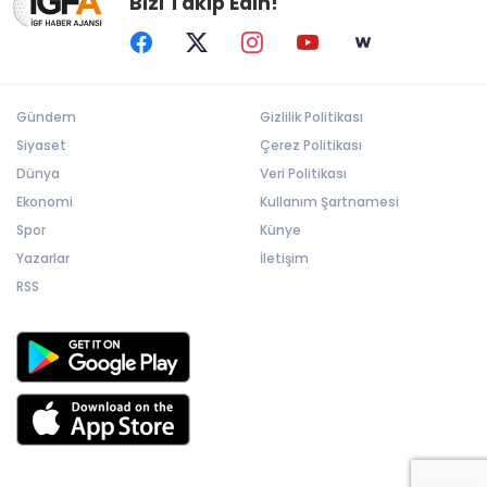
Bizi Takip Edin!
Gündem
Gizlilik Politikası
Siyaset
Çerez Politikası
Dünya
Veri Politikası
Ekonomi
Kullanım Şartnamesi
Spor
Künye
Yazarlar
İletişim
RSS