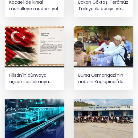
Kocaeli'de kırsal
Bakan Göktaş: Terörsüz
mahalleye modern yol
Türkiye ile barışın ve
istikrarın güçlendiği
gelecek hedefliyoruz
Filistin'in dünyaya
Bursa Osmangazi’nin
açılan sesi olmaya
nabzını Küplüpınar'da
devam edeceğiz
tuttu