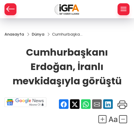
Anasayfa
Dünya
Cumhurbaşkanı
ÇE
Erdoğan, İranlı
mevkidaşıyla
Cumhurbaşkanı
görüştü
RAY
Erdoğan, İranlı
SPOR
mevkidaşıyla görüştü
R