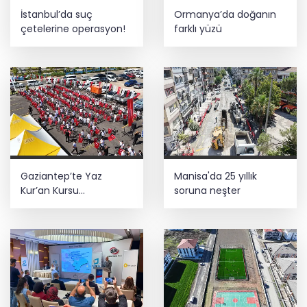
Fındık alım fiyatları açıklandı... Alımlar
İstanbul’da suç
Ormanya’da doğanın
24 Ağustos'ta başlıyor
çetelerine operasyon!
farklı yüzü
E-KİP’e Türkiye’nin Dijital Dönüşüm
Ödülü... Kamu kategorisinde zirvede
Gaziantep’te Yaz
Manisa'da 25 yıllık
Kur’an Kursu
soruna neşter
öğrencilerine bisikletli
ödül