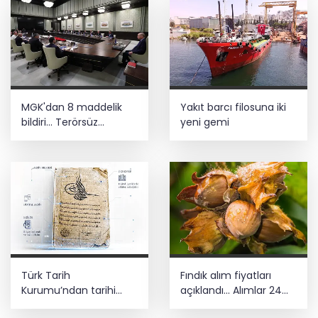
MGK'dan 8 maddelik
Yakıt barcı filosuna iki
bildiri... Terörsüz
yeni gemi
Türkiye, bölgesel
güvenlik ve Gazze
mesajı
Türk Tarih
Fındık alım fiyatları
Kurumu’ndan tarihi
açıklandı... Alımlar 24
içerikler tek platformda
Ağustos'ta başlıyor