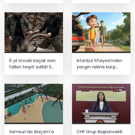
ilk dönem sonuçları
açıklandı
6 yıl önceki kaçak avın
İstanbul İtfaiyesi’nden
failleri tespit edildi! 5
yangın riskine karşı
yaban keçisi için ceza
videolu uyarı
uygulandı
Samsun’da Alaçam'a
CHP Grup Başkanvekili