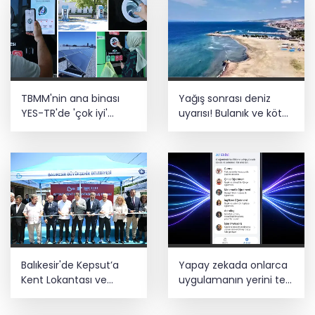
çalışıyoruz
Bozcaada mercan resifleri için koruma
seferberliği... 180 deniz canlısı türü kayıt
altına alındı
Türk F-16'ları NATO görevi için
TBMM'nin ana binası
Yağış sonrası deniz
Estonya'da... MSB yerli savunma
sistemleriyle güçleniyor
YES-TR'de 'çok iyi'
uyarısı! Bulanık ve kötü
olarak sertifikalandırıldı
kokulu suda yüzmeyin
Teröristler teslim olmaya devam
ediyor... Hudutlarda 490 kişi yakalandı
Balıkesir'de Kepsut’a
Yapay zekada onlarca
Kent Lokantası ve
uygulamanın yerini tek
altyapı desteği
asistan alabilir