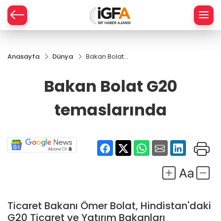
Anasayfa
Dünya
Bakan Bolat
ÇE
G20
temaslarında
Bakan Bolat G20
RAY
temaslarında
SPOR
R
Ticaret Bakanı Ömer Bolat, Hindistan'daki
G20 Ticaret ve Yatırım Bakanları