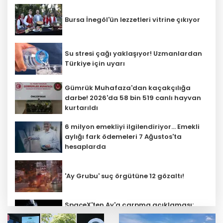
Bursa İnegöl'ün lezzetleri vitrine çıkıyor
Su stresi çağı yaklaşıyor! Uzmanlardan
Türkiye için uyarı
Gümrük Muhafaza'dan kaçakçılığa
darbe! 2026'da 58 bin 519 canlı hayvan
kurtarıldı
6 milyon emekliyi ilgilendiriyor... Emekli
aylığı fark ödemeleri 7 Ağustos'ta
hesaplarda
'Ay Grubu' suç örgütüne 12 gözaltı!
SpaceX'ten Ay'a çarpma açıklaması:
Sorumlu uzay operasyonları için