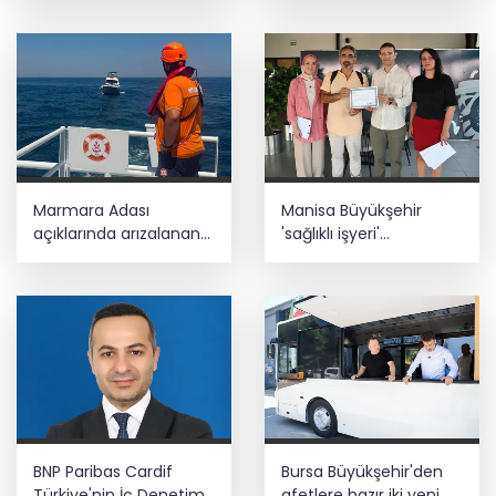
Marmara Adası
Manisa Büyükşehir
açıklarında arızalanan
'sağlıklı işyeri'
tekne kurtarıldı
sertifikasına kavuştu
BNP Paribas Cardif
Bursa Büyükşehir'den
Türkiye'nin İç Denetim
afetlere hazır iki yeni