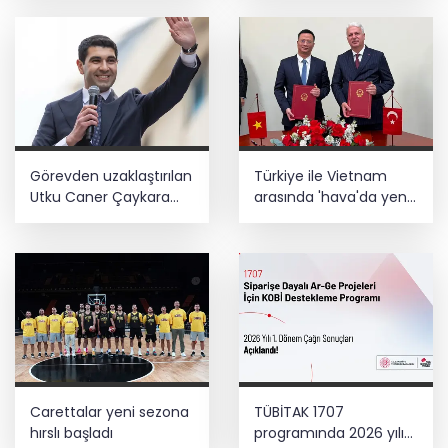
Görevden uzaklaştırılan
Türkiye ile Vietnam
Utku Caner Çaykara
arasında 'hava'da yeni
hakkında tahliye kararı
dönem... Sefer
kapasitesi artırıldı
Carettalar yeni sezona
TÜBİTAK 1707
hırslı başladı
programında 2026 yılı