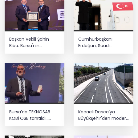
Başkan Vekili Şahin
Cumhurbaşkanı
Biba: Bursa'nın
Erdoğan, Suudi
geleceğini bütüncül
Arabistan yolcusu
anlayışla planlıyoruz
Bursa’da TEKNOSAB
Kocaeli Darıca’ya
KOBİ OSB tanıtıldı...
Büyükşehir'den modern
Bursa’nın kalkınma
ulaşım yatırımı
yolculuğunda yeni
dönem