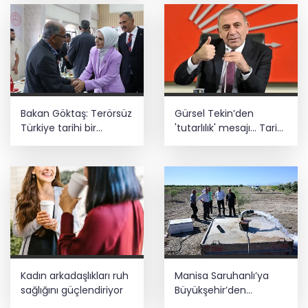
Bakan Göktaş: Terörsüz
Gürsel Tekin’den
Türkiye tarihi bir
'tutarlılık' mesajı... Tarihi
adımdır
meselelerde pusula
net olmalı
Kadın arkadaşlıkları ruh
Manisa Saruhanlı’ya
sağlığını güçlendiriyor
Büyükşehir’den
tarımsal destek